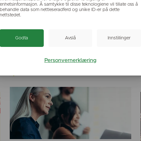
enhetsinformasjon. Å samtykke til disse teknologiene vil tillate oss å
behandle data som nettleseradferd og unike ID-er på dette
nettstedet.
Godta
Avslå
Innstillinger
Personvernerklæring
Digital rebus