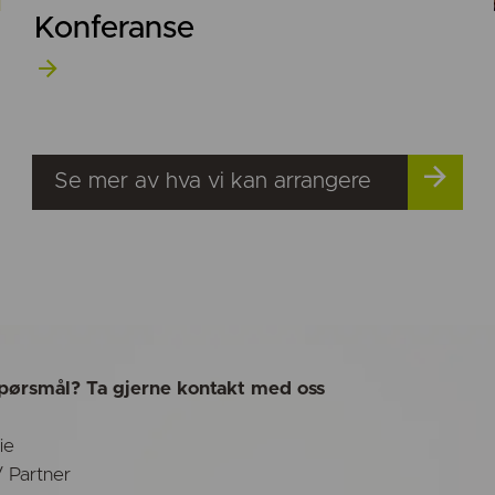
Konferanse
Se mer av hva vi kan arrangere
pørsmål? Ta gjerne kontakt med oss
ie
/ Partner