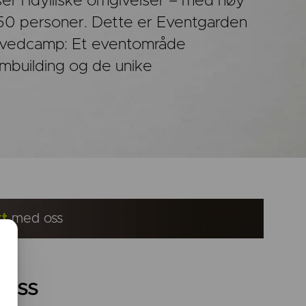
ser i idylliske omgivelser – med høy
50 personer. Dette er Eventgarden
hovedcamp: Et eventområde
eambuilding og de unike
kt
med oss
 oss