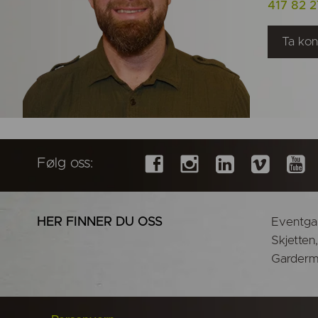
417 82 
Ta kon
Følg oss:
HER FINNER DU OSS
Eventgar
Skjetten
Garderm