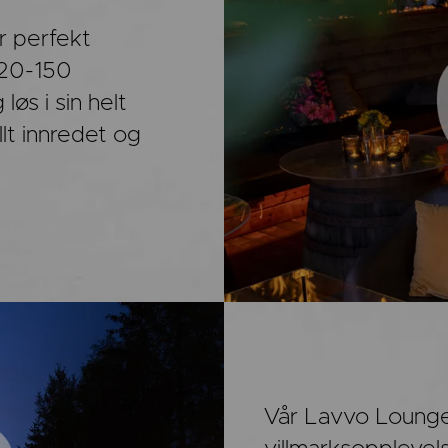
Ta kontakt
med oss hvis du har spørsmål!
r perfekt
 20-150
løs i sin helt
llt innredet og
Vår Lavvo Lounge