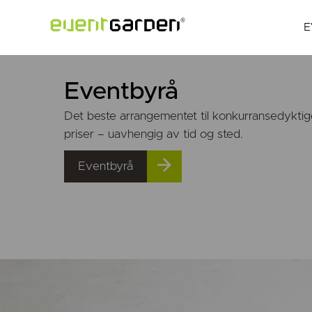
E
Eventbyrå
Det beste arrangementet til konkurransedykti
priser – uavhengig av tid og sted.
Eventbyrå
EV
Velkom