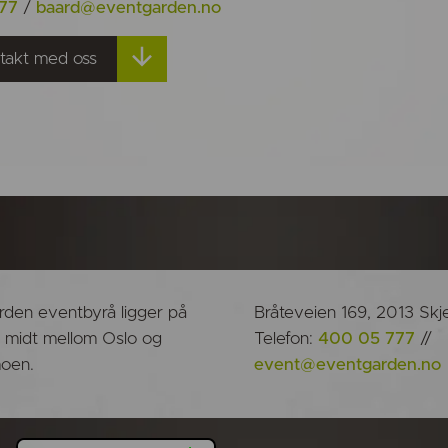
277
/
baard@eventgarden.no
takt med oss
den eventbyrå ligger på
Bråteveien 169, 2013 Skj
, midt mellom Oslo og
Telefon:
400 05 777
//
oen.
event@eventgarden.no