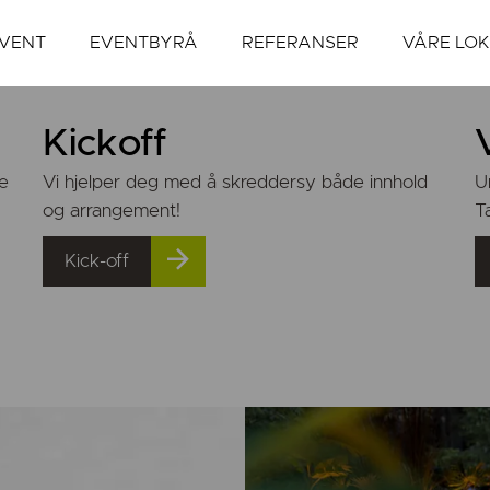
VENT
EVENTBYRÅ
REFERANSER
VÅRE LO
Kickoff
ge
Vi hjelper deg med å skreddersy både innhold
U
og arrangement!
T
Kick-off
ENTBYRÅ I O
men til Eventgarden! Våre lokasjoner er åpne og vi har uk
eventer.