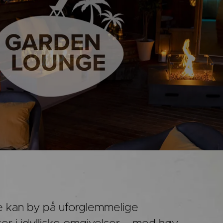
 kan by på uforglemmelige