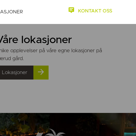
KONTAKT OSS
KASJONER
Våre lokasjoner
nike opplevelser på våre egne lokasjoner på
ærud gård.
Lokasjoner
SLO
entlige