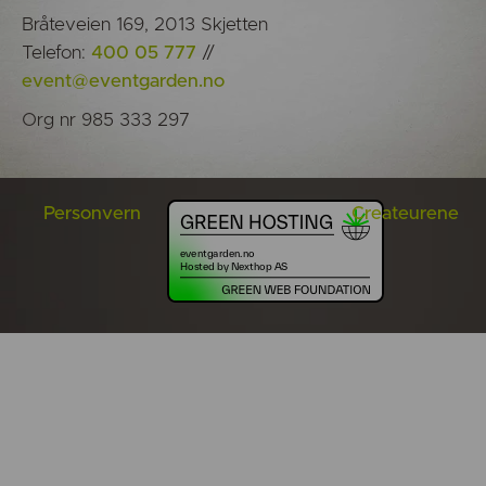
Bråteveien 169, 2013 Skjetten
Telefon:
400 05 777
//
event@eventgarden.no
Org nr 985 333 297
Personvern
Createurene