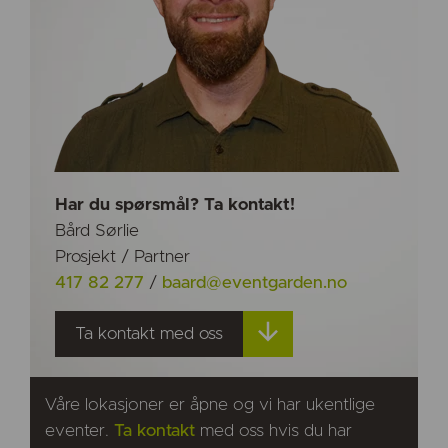
Har du spørsmål? Ta kontakt!
Bård Sørlie
Prosjekt / Partner
417 82 277
/
baard@eventgarden.no
Ta kontakt med oss
Våre lokasjoner er åpne og vi har ukentlige
eventer.
Ta kontakt
med oss hvis du har